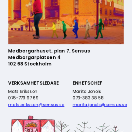
Medborgarhuset, plan 7, Sensus
Medborgarplatsen 4
102 68 Stockholm
VERKSAMHETSLEDARE
ENHETSCHEF
Mats Eriksson
Marita Jonols       
076-779 97 69
073-383 38 58
mats.eriksson@sensus.se
marita.jonols@sensus.se