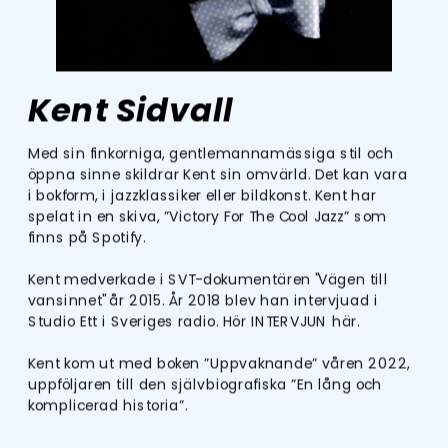
Kent Sidvall
Med sin finkorniga, gentlemannamässiga stil och 
öppna sinne skildrar Kent sin omvärld. Det kan vara 
i bokform, i jazzklassiker eller bildkonst. Kent har 
spelat in en skiva, ”Victory For The Cool Jazz” som 
finns på Spotify.
Kent medverkade i SVT-dokumentären "Vägen till 
vansinnet" år 2015. År 2018 blev han intervjuad i 
Studio Ett i Sveriges radio. 
H
ör
 INTERVJUN
 här. 
Kent kom ut med boken ”Uppvaknande” våren 2022, 
uppföljaren till den självbiografiska ”En lång och 
komplicerad historia”.